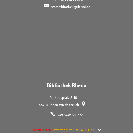
stadtbibliothek@rh-wd.de
Bibliothek Rheda
Rathausplatz 8-10
33378
Rheda-Wiedenbrück
+49 5242 5987-51
Klicken, um weitere Öffnungs- oder Schließzeiten auszublenden
Geschlossen:
öffnet heute um 14:00 Uhr