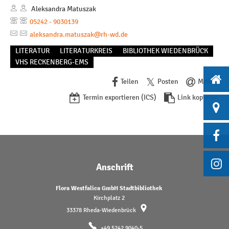
Aleksandra Matuszak
05242 - 9030139
aleksandra.matuszak@rh-wd.de
LITERATUR
LITERATURKREIS
BIBLIOTHEK WIEDENBRÜCK
VHS RECKENBERG-EMS
Teilen
Posten
Mailen
Termin exportieren (ICS)
Link kopieren
Anschrift
Flora Westfalica GmbH Stadtbibliothek
Kirchplatz 2
33378
Rheda-Wiedenbrück
+49 5242 9040-5