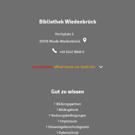
Bibliothek Wiedenbrück
Kirchplatz 2
33378
Rheda-Wiedenbrück
+49 5242 9040-5
Klicken, um weitere Öffnungs- oder Schließzeiten auszublenden
Geschlossen:
öffnet heute um 14:00 Uhr
Gut zu wissen
Bildungspartner
Bildergalerie
Nutzungsbedingungen
Impressum
Hinweisgeberschutzgesetz
Datenschutz