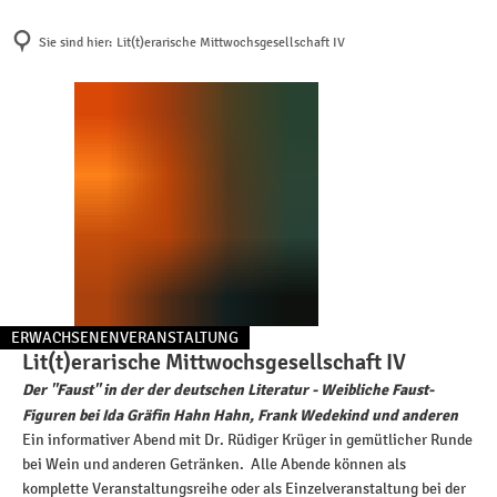
Sie sind hier:
Lit(t)erarische Mittwochsgesellschaft IV
Unsere Bibliothek
Angebote
Lit(t)erarische
Mittwochsgesellschaft
Multikulturell
Das sind wir
Medien zum Ausleihe
IV
Bildungspartner Bibli
Kontakt & Öffnungszeiten
Bibliothek der Dinge
Die Flora Westfalica
Team & Abteilungen
Artothek
Kreativ, offen - für Sie
Bildergalerie
Bibliothek Rheda
Standorte
eBibliothek
Bibliothek Wiedenbrü
ERWACHSENENVERANSTALTUNG
Unsere Lesecafés
Aufenthaltsort Bibliothek
Kinder & Familien
Lit(t)erarische Mittwochsgesellschaft IV
KATEGORIE: ERWACHSENENVERANSTALTUNG
Der "Faust" in der der deutschen Literatur - Weibliche Faust-
Draußen lesen
Flyer & Formulare
Junge Erwachsene
Figuren bei Ida Gräfin Hahn Hahn, Frank Wedekind und anderen
Kinder & Familien
Ein informativer Abend mit Dr. Rüdiger Krüger in gemütlicher Runde
Bibliothek 2030
Schule & Lernen
bei Wein und anderen Getränken. Alle Abende können als
Jugendliche
komplette Veranstaltungsreihe oder als Einzelveranstaltung bei der