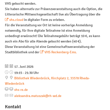
Lernen & Arbeiten
Mediengeschenke
Kitas
VHS gebucht werden.
Sie haben alternativ zur Präsenzveranstaltung auch die Option, die
Litterarische Mittwochsgesellschaft live als Übertragung über die
Fernleihe
vhs.cloud
in digitaler Form zu erleben.
Für die Veranstaltung vor Ort ist keine vorherige Anmeldung
Führungen
notwendig, für Ihre digitale Teilnahme ist eine Anmeldung
unbedingt erwünscht! Die Teilnahmegebühr beträgt 10 €, es kann
Internet, Kopierer, D
auch ein Abo für alle Abende gebucht werden (40 €).
Diese Veranstaltung ist eine Gemeinschaftsveranstaltung der
Weitere Angebote
Stadtbibliothek und der
VHS Reckenberg-Ems.
Veranstaltungen
Datum:
17. Juni 2026
Uhrzeit:
Unsere Heimat
19:15 - 21:30 Uhr
Bibliothek Wiedenbrück, Kirchplatz 2, 33378 Rheda-
Wiedenbrück
Gaming
vhs-re.de
aleksandra.matuszak@rh-wd.de
Kontakt