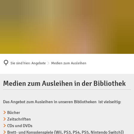
Unsere Bibliothek
Angebote
Multikulturell
Das sind wir
Medien zum Ausleihe
Bildungspartner Bibli
Kontakt & Öffnungszeiten
Bibliothek der Dinge
Die Flora Westfalica
Sie sind hier:
Angebote
Medien zum Ausleihen
Team & Abteilungen
Artothek
Kreativ, offen - für Sie
Medien
Bildergalerie
Bibliothek Rheda
Medien zum Ausleihen in der Bibliothek
Standorte
eBibliothek
zum
Bibliothek Wiedenbrü
Unsere Lesecafés
Aufenthaltsort Bibliothek
Kinder & Familien
Ausleihen
Das Angebot zum Ausleihen in unseren Bibliotheken ist vielseitig:
Draußen lesen
Flyer & Formulare
Junge Erwachsene
Bücher
Kinder & Familien
Zeitschriften
Bibliothek 2030
Schule & Lernen
CDs und DVDs
Jugendliche
Brett- und Konsolenspiele (Wii, PS3, PS4, PS5, Nintendo Switch))