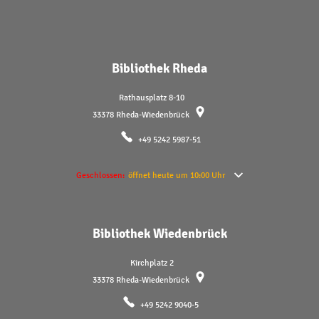
Bibliothek Rheda
Rathausplatz 8-10
33378
Rheda-Wiedenbrück
+49 5242 5987-51
Klicken, um weitere Öffnungs- oder Schließzeiten auszublenden
Geschlossen:
öffnet heute um 10:00 Uhr
Bibliothek Wiedenbrück
Kirchplatz 2
33378
Rheda-Wiedenbrück
+49 5242 9040-5