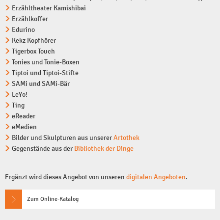
Lernen & Arbeiten
Mediengeschenke
Kitas
Erzähltheater Kamishibai
Erzählkoffer
Edurino
Fernleihe
Kekz Kopfhörer
Tigerbox Touch
Führungen
Tonies und Tonie-Boxen
Tiptoi und Tiptoi-Stifte
Internet, Kopierer, D
SAMi und SAMi-Bär
LeYo!
Weitere Angebote
Ting
eReader
Veranstaltungen
eMedien
Bilder und Skulpturen aus unserer
Artothek
Unsere Heimat
Gegenstände aus der
Bibliothek der Dinge
Gaming
Ergänzt wird dieses Angebot von unseren
digitalen Angeboten
.
Zum Online-Katalog