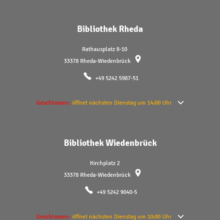
Bibliothek Rheda
Rathausplatz 8-10
33378
Rheda-Wiedenbrück
+49 5242 5987-51
Klicken, um weitere Öffnungs- oder Schließzeiten auszublenden
Geschlossen:
öffnet nächsten Dienstag um 14:00 Uhr
Bibliothek Wiedenbrück
Kirchplatz 2
33378
Rheda-Wiedenbrück
+49 5242 9040-5
Klicken, um weitere Öffnungs- oder Schließzeiten auszublenden
Geschlossen:
öffnet nächsten Dienstag um 10:00 Uhr