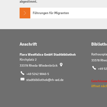
abgestimmt.
Führungen für Migranten
Anschrift
Bibliot
Flora Westfalica GmbH Stadtbibliothek
Rathauspla
Kirchplatz 2
33378
Rhe
33378
Rheda-Wiedenbrück
+49 5
+49 5242 9040-5
stadtbibliothek@rh-wd.de
Klicken, u
Geschlosse
öffnet näc