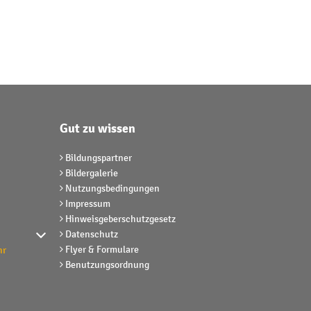
Gut zu wissen
Bildungspartner
Bildergalerie
Nutzungsbedingungen
Impressum
Hinweisgeberschutzgesetz
Datenschutz
r Schließzeiten auszublenden
Flyer & Formulare
hr
Benutzungsordnung