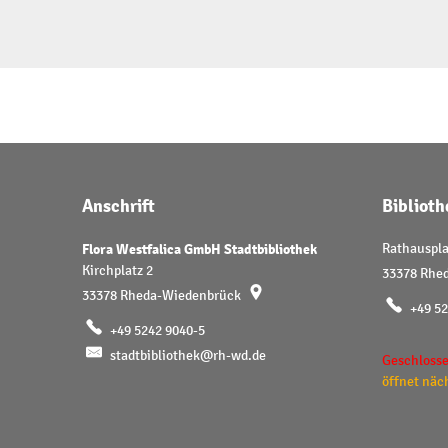
Anschrift
Bibliot
Flora Westfalica GmbH Stadtbibliothek
Rathauspla
Kirchplatz 2
33378
Rhe
33378
Rheda-Wiedenbrück
+49 5
+49 5242 9040-5
stadtbibliothek@rh-wd.de
Klicken, u
Geschlosse
öffnet näc