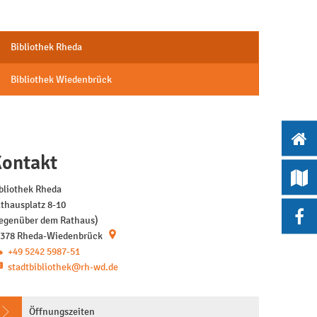
Fernleihe
Bibliothek Rheda
Führungen
Bibliothek Wiedenbrück
Internet, Kopierer
Weitere Angebote
ontakt
Veranstaltungen
bliothek Rheda
Unsere Heimat
thausplatz 8-10
egenüber dem Rathaus)
Gaming
378
Rheda-Wiedenbrück
+49 5242 5987-51
stadtbibliothek@rh-wd.de
Öffnungszeiten