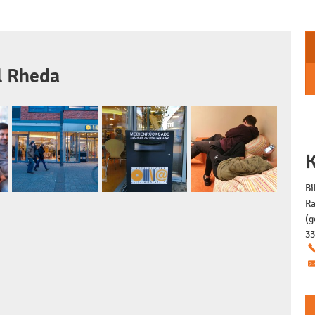
l Rheda
K
Bi
Ra
(g
33