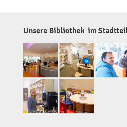
Bibliothek
Rheda
Unsere Bibliothek im Stadttei
© ©Susanne Kaluza 2021