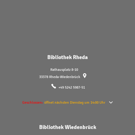
Bibliothek Rheda
Rathausplatz 8-10
33378
Rheda-Wiedenbrück
+49 5242 5987-51
Klicken, um weitere Öffnungs- oder Schließzeiten auszublenden
Geschlossen:
öffnet nächsten Dienstag um 14:00 Uhr
Bibliothek Wiedenbrück