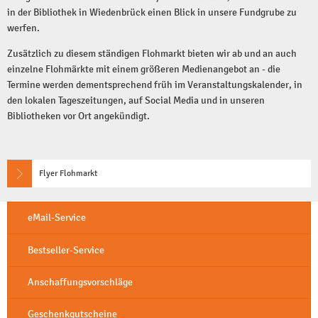
Lernen & Arbeiten
Mediengeschenke
Kitas
in der Bibliothek in Wiedenbrück einen Blick in unsere Fundgrube zu
werfen.
Fernleihe
Zusätzlich zu diesem ständigen Flohmarkt bieten wir ab und an auch
einzelne Flohmärkte mit einem größeren Medienangebot an - die
Führungen
Termine werden dementsprechend früh im Veranstaltungskalender, in
den lokalen Tageszeitungen, auf Social Media und in unseren
Internet, Kopierer, D
Bibliotheken vor Ort angekündigt.
Weitere Angebote
Flyer Flohmarkt
Veranstaltungen
Unsere Heimat
eMail-Service
Gaming
Bestseller-Service
Anschaffungsvorschläge
Geschenkgutscheine