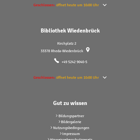
Klicken, um weitere Öffnungs- oder Schließzeiten auszublenden
Geschlossen:
öffnet heute um 10:00 Uhr
Bibliothek Wiedenbrück
Kirchplatz 2
33378
Rheda-Wiedenbrück
+49 5242 9040-5
Klicken, um weitere Öffnungs- oder Schließzeiten auszublenden
Geschlossen:
öffnet heute um 10:00 Uhr
Gut zu wissen
Bildungspartner
Bildergalerie
Nutzungsbedingungen
Impressum
Hinweisgeberschutzgesetz