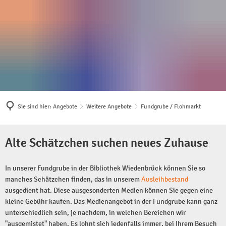
Unsere Bibliothek
Angebote
Multikulturell
Das sind wir
Medien zum Ausleihe
Bildungspartner Bibli
Kontakt & Öffnungszeiten
Bibliothek der Dinge
Die Flora Westfalica
Sie sind hier:
Angebote
Weitere Angebote
Fundgrube / Flohmarkt
Team & Abteilungen
Artothek
Kreativ, offen - für Sie
Fundgrube
Bildergalerie
Bibliothek Rheda
Standorte
eBibliothek
Alte Schätzchen suchen neues Zuhause
/
Bibliothek Wiedenbrü
Unsere Lesecafés
Aufenthaltsort Bibliothek
Kinder & Familien
Flohmarkt
In unserer Fundgrube in der Bibliothek Wiedenbrück können Sie so
Draußen lesen
manches Schätzchen finden, das in unserem
Ausleihbestand
Flyer & Formulare
Junge Erwachsene
ausgedient hat. Diese ausgesonderten Medien können Sie gegen eine
Kinder & Familien
kleine Gebühr kaufen. Das Medienangebot in der Fundgrube kann ganz
Bibliothek 2030
Schule & Lernen
Jugendliche
unterschiedlich sein, je nachdem, in welchen Bereichen wir
"ausgemistet" haben. Es lohnt sich jedenfalls immer, bei Ihrem Besuch