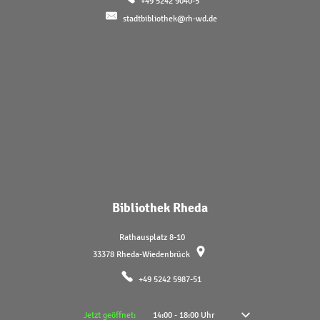
+49 5242 9040-5
stadtbibliothek@rh-wd.de
Bibliothek Rheda
Rathausplatz 8-10
33378
Rheda-Wiedenbrück
+49 5242 5987-51
Klicken, um weitere Öffnungs- oder Schließzeiten auszublenden
Jetzt geöffnet:
14:00
-
18:00
Uhr
Von 14:00 bis 18:00 Uhr