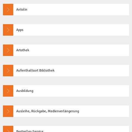
Lernen & Arbeiten
Mediengeschenke
Kitas
Antolin
Fernleihe
Apps
Führungen
Internet, Kopierer, D
Artothek
Weitere Angebote
Aufenthaltsort Bibliothek
Veranstaltungen
Unsere Heimat
Ausbildung
Gaming
Ausleihe, Rückgabe, Medienverlängerung
Bestseller-Service