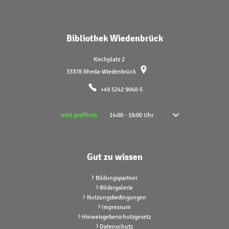
Bibliothek Wiedenbrück
Kirchplatz 2
33378
Rheda-Wiedenbrück
+49 5242 9040-5
Klicken, um weitere Öffnungs- oder Schließzeiten auszublenden
Jetzt geöffnet:
14:00
-
18:00
Uhr
Von 14:00 bis 18:00 Uhr
Gut zu wissen
Bildungspartner
Bildergalerie
Nutzungsbedingungen
Impressum
Hinweisgeberschutzgesetz
Datenschutz