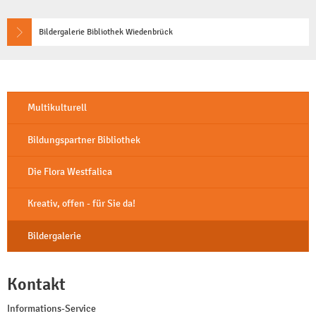
Lernen & Arbeiten
Mediengeschenke
Kitas
Bildergalerie Bibliothek Wiedenbrück
Fernleihe
Führungen
Multikulturell
Internet, Kopierer, D
Bildungspartner Bibliothek
Weitere Angebote
Die Flora Westfalica
Veranstaltungen
Kreativ, offen - für Sie da!
Unsere Heimat
Bildergalerie
Gaming
Kontakt
Informations-Service
Informations-Service