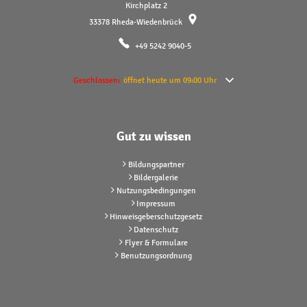
Kirchplatz 2
33378
Rheda-Wiedenbrück
+49 5242 9040-5
Klicken, um weitere Öffnungs- oder Schließzeiten auszublenden
Geschlossen:
öffnet heute um 09:00 Uhr
Gut zu wissen
Bildungspartner
Bildergalerie
Nutzungsbedingungen
Impressum
Hinweisgeberschutzgesetz
Datenschutz
Flyer & Formulare
Benutzungsordnung