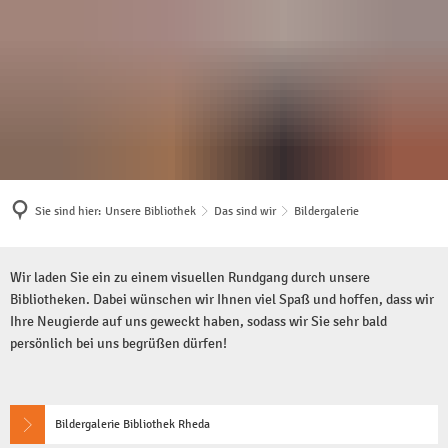
Unsere Bibliothek
Angebote
Multikulturell
Das sind wir
Medien zum Ausleihe
Bildungspartner Bibli
Kontakt & Öffnungszeiten
Bibliothek der Dinge
Die Flora Westfalica
Sie sind hier:
Unsere Bibliothek
Das sind wir
Bildergalerie
Team & Abteilungen
Artothek
Kreativ, offen - für Sie
Bildergalerie
Bildergalerie
Bibliothek Rheda
Standorte
eBibliothek
Wir laden Sie ein zu einem visuellen Rundgang durch unsere
Bibliotheken. Dabei wünschen wir Ihnen viel Spaß und hoffen, dass wir
Bibliothek Wiedenbrü
Unsere Lesecafés
Aufenthaltsort Bibliothek
Kinder & Familien
Ihre Neugierde auf uns geweckt haben, sodass wir Sie sehr bald
persönlich bei uns begrüßen dürfen!
Draußen lesen
Flyer & Formulare
Junge Erwachsene
Kinder & Familien
Bibliothek 2030
Schule & Lernen
Jugendliche
Bildergalerie Bibliothek Rheda