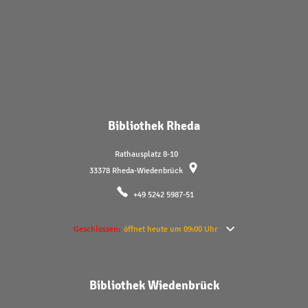
Bibliothek Rheda
Rathausplatz 8-10
33378
Rheda-Wiedenbrück
+49 5242 5987-51
Klicken, um weitere Öffnungs- oder Schließzeiten auszublenden
Geschlossen:
öffnet heute um 09:00 Uhr
Bibliothek Wiedenbrück